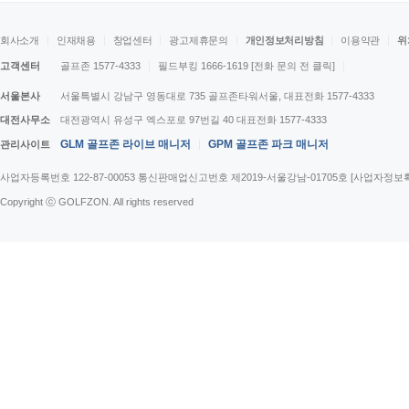
회사소개
인재채용
창업센터
광고제휴문의
개인정보처리방침
이용약관
위
고객센터
골프존 1577-4333
필드부킹 1666-1619
[전화 문의 전 클릭]
서울본사
서울특별시 강남구 영동대로 735 골프존타워서울, 대표전화 1577-4333
대전사무소
대전광역시 유성구 엑스포로 97번길 40 대표전화 1577-4333
GLM 골프존 라이브 매니저
GPM 골프존 파크 매니저
관리사이트
사업자등록번호 122-87-00053 통신판매업신고번호 제2019-서울강남-01705호
[사업자정보
Copyright ⓒ GOLFZON. All rights reserved