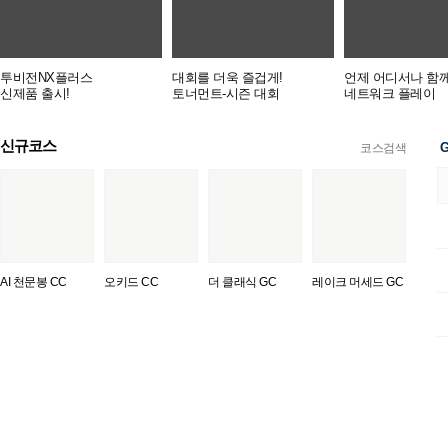
투비전NX플러스
대회를 더욱 즐겁게!
언제 어디서나 함께
신제품 출시!
토너먼트-시즌 대회
네트워크 플레이
신규코스
G
코스검색
AI 천문봉 CC
오키드 CC
더 클래식 GC
레이크 머세드 GC