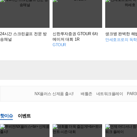
24시간 스크린골프 전문 방
신한투자증권 GTOUR 6차
생크병 완벽한 해
송채널
메이저 대회 1R
GTOUR
NX플러스 신제품 출시!
배틀존
네트워크플레이
PAR
핫이슈
이벤트